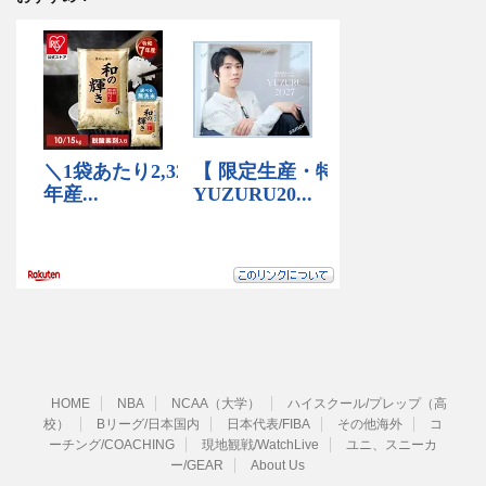
HOME
NBA
NCAA（大学）
ハイスクール/プレップ（高
校）
Bリーグ/日本国内
日本代表/FIBA
その他海外
コ
ーチング/COACHING
現地観戦/WatchLive
ユニ、スニーカ
ー/GEAR
About Us