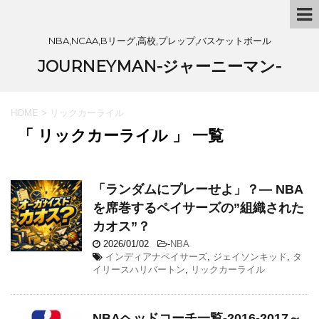
NBA,NCAA,Bリーグ,高校,プレップ,バスケットボール
JOURNEYMAN-ジャーニーマン-
HOME
>
リックカーライル
「 リックカーライル 」 一覧
「ランダムにプレーせよ」？— NBA
を席巻するペイサーズの”組織された
カオス”？
2026/01/02
-
NBA
インディアナペイサーズ
,
ジェイソンキッド
,
タ
イリースハリバートン
,
リックカーライル
NBAヘッドコーチ一覧-2016-2017～