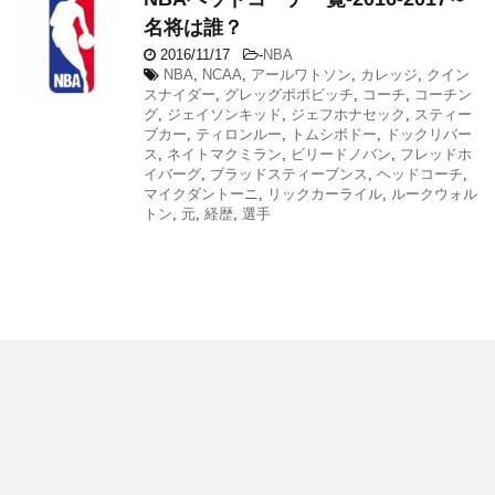
名将は誰？
2016/11/17
-
NBA
NBA
,
NCAA
,
アールワトソン
,
カレッジ
,
クイン
スナイダー
,
グレッグポポビッチ
,
コーチ
,
コーチン
グ
,
ジェイソンキッド
,
ジェフホナセック
,
スティー
ブカー
,
ティロンルー
,
トムシボドー
,
ドックリバー
ス
,
ネイトマクミラン
,
ビリードノバン
,
フレッドホ
イバーグ
,
ブラッドスティーブンス
,
ヘッドコーチ
,
マイクダントーニ
,
リックカーライル
,
ルークウォル
トン
,
元
,
経歴
,
選手