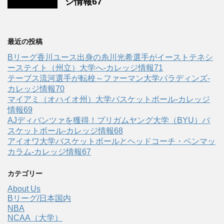
ジ情報67
最近の投稿
Bリーグ香川ユース出身の糸川光希選手がイーストテネシ
ーステイト（州立）大学へ‐カレッジ情報71
テーブス流河選手が転校～ファーマン大学パラディンズ-
カレッジ情報70
マイアミ（オハイオ州）大学バスケットボール-カレッジ
情報69
AJディバンツァを獲得！ブリガムヤング大学（BYU）バ
スケットボール-カレッジ情報68
アイオワ大学バスケットボールとヘッドコーチ・ベンマッ
カラム-カレッジ情報67
カテゴリー
About Us
Bリーグ/日本国内
NBA
NCAA（大学）