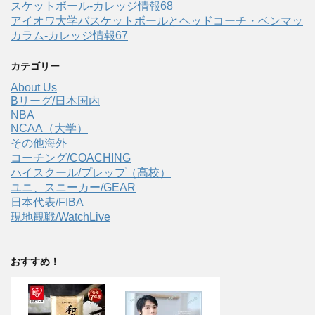
スケットボール-カレッジ情報68
アイオワ大学バスケットボールとヘッドコーチ・ベンマッ
カラム-カレッジ情報67
カテゴリー
About Us
Bリーグ/日本国内
NBA
NCAA（大学）
その他海外
コーチング/COACHING
ハイスクール/プレップ（高校）
ユニ、スニーカー/GEAR
日本代表/FIBA
現地観戦/WatchLive
おすすめ！