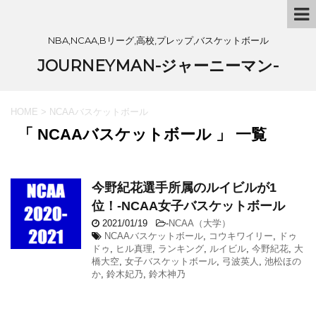
NBA,NCAA,Bリーグ,高校,プレップ,バスケットボール
JOURNEYMAN-ジャーニーマン-
HOME
>
NCAAバスケットボール
「 NCAAバスケットボール 」 一覧
今野紀花選手所属のルイビルが1
位！-NCAA女子バスケットボール
2021/01/19
-
NCAA（大学）
NCAAバスケットボール
,
コウキワイリー
,
ドゥ
ドゥ
,
ヒル真理
,
ランキング
,
ルイビル
,
今野紀花
,
大
橋大空
,
女子バスケットボール
,
弓波英人
,
池松ほの
か
,
鈴木妃乃
,
鈴木神乃