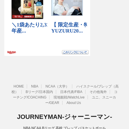
HOME
NBA
NCAA（大学）
ハイスクール/プレップ（高
校）
Bリーグ/日本国内
日本代表/FIBA
その他海外
コ
ーチング/COACHING
現地観戦/WatchLive
ユニ、スニーカ
ー/GEAR
About Us
JOURNEYMAN-ジャーニーマン-
NBA,NCAA,Bリーグ,高校,プレップ,バスケットボール