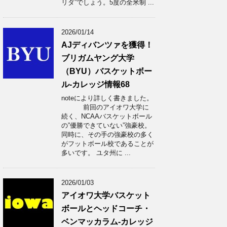
リダ”でしょう。5度の全米制 ...
2026/01/14
AJディバンツァを獲得！
ブリガムヤング大学
（BYU）バスケットボー
ル-カレッジ情報68
noteにより詳しく書きました。
前回のアイオワ大学に
続く、NCAAバスケットボール
の”優勝できていない”強豪校。
同時に、その手の強豪校の多く
がフットボール校であることが
多いです。 ユタ州に ...
2026/01/03
アイオワ大学バスケット
ボールとヘッドコーチ・
ベンマッカラム-カレッジ