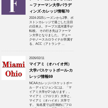
～ファーマン大学パラデ
ィンズ-カレッジ情報70
2024-2025シーズンから2季、ボ
ストンカレッジで過ごした注目
の日本人、テーブス流河選手が
転校。 その行き先はファーマ
ン大学となりました。 デュー
クやノースカロライナが所属す
る、ACC（アトランテ ...
2026/02/11
マイアミ（オハイオ州）
大学バスケットボール-カ
レッジ情報69
NCAAカレッジバスケットボー
ル・ディビジョン1には、「マ
イアミ大学が2つあります」。
マイアミ（フロリダ）大学と、
マイアミ（オハイオ）大学で
す。 知名度では圧倒的に”フロ