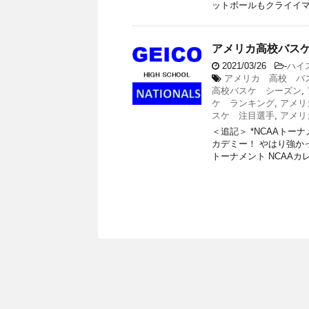
ットボールもクライイマッ
アメリカ高校バス
2021/03/26
-
ハイ
アメリカ 高校 バ
高校バスケ シーズン
,
ケ ランキング
,
アメリ
スケ 注目選手
,
アメリ
＜追記＞ *NCAAト
カデミー！ やはり強
トーナメント NCAAカレッ