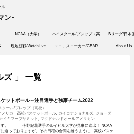
ール
マン-
NCAA（大学）
ハイスクール/プレップ（高
Bリーグ/日本
G
現地観戦/WatchLive
ユニ、スニーカー/GEAR
校）
About Us
ズ 」 一覧
ケットボール～注目選手と強豪チーム2022
スクール/プレップ（高校）
アメリカ 高校バスケットボール
,
ガイコナショナルズ
,
ジョーダ
ナイキフープサミット
,
マクドナルドオールアメリカン
です。 今野紀花選手のルイビル大学が見事に進出！ NCAA
前に迫っておりますが、その日程の合間を縫うように、高校バスケ