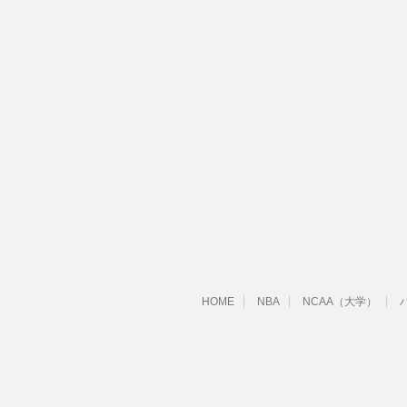
HOME
NBA
NCAA（大学）