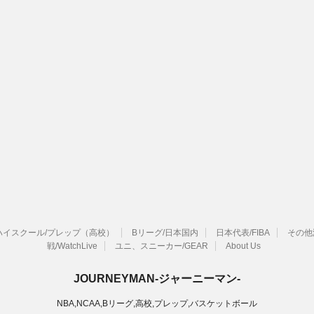
ハイスクール/プレップ（高校）
Bリーグ/日本国内
日本代表/FIBA
その他
戦/WatchLive
ユニ、スニーカー/GEAR
About Us
JOURNEYMAN-ジャーニーマン-
NBA,NCAA,Bリーグ,高校,プレップ,バスケットボール