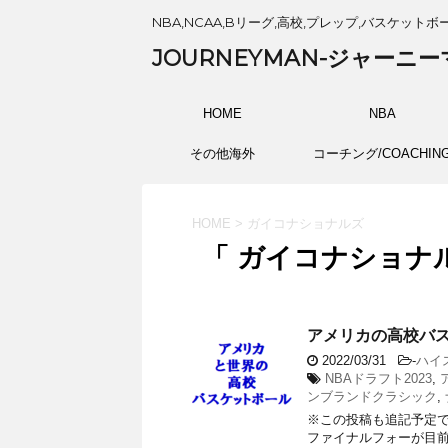
NBA,NCAA,Bリーグ,高校,プレップ,バスケットボ
JOURNEYMAN-ジャーニー
HOME
NBA
その他海外
コーチング/COACHIN
HOME
>
ガイコナショナルズ
「 ガイコナショナル
アメリカの高校バス
2022/03/31
-
ハイ
NBAドラフト2023
,
ンブランドクラシック
,
※この投稿も追記予定
ファイナルフォーが目