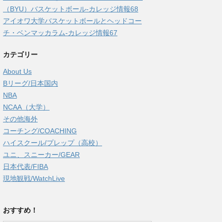
（BYU）バスケットボール-カレッジ情報68
アイオワ大学バスケットボールとヘッドコー
チ・ベンマッカラム-カレッジ情報67
カテゴリー
About Us
Bリーグ/日本国内
NBA
NCAA（大学）
その他海外
コーチング/COACHING
ハイスクール/プレップ（高校）
ユニ、スニーカー/GEAR
日本代表/FIBA
現地観戦/WatchLive
おすすめ！