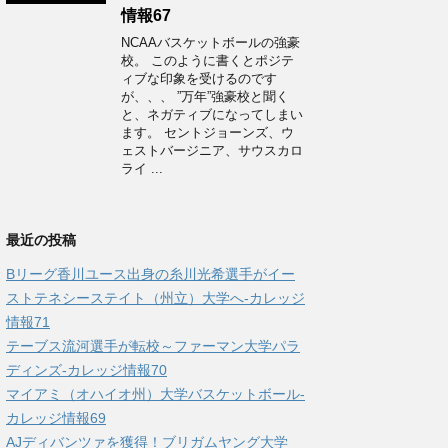
情報67
NCAAバスケットボールの強豪
校。 このように書くとポジテ
ィブな印象を受けるのです
が、、、 ”万年”強豪校と聞く
と、ネガティブになってしまい
ます。 セントジョーンズ、ウ
ェストバージニア、サウスカロ
ライ ...
最近の投稿
Bリーグ香川ユース出身の糸川光希選手がイー
ストテネシーステイト（州立）大学へ‐カレッジ
情報71
テーブス流河選手が転校～ファーマン大学パラ
ディンズ-カレッジ情報70
マイアミ（オハイオ州）大学バスケットボール-
カレッジ情報69
AJディバンツァを獲得！ブリガムヤング大学