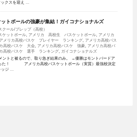
クスを迎え ...
ケットボールの強豪が集結！ガイコナショナルズ
スクール/プレップ（高校）
スケットボール
,
アメリカ 高校生 バスケットボール
,
アメリカ
アメリカ高校バスケ プレイヤー ランキング
,
アメリカ高校バス
カ高校バスケ 大会
,
アメリカ高校バスケ 強豪
,
アメリカ高校バ
カ高校バスケ 選手 ランキング
,
ガイコナショナルズ
ーナメントと被るので、取り急ぎ結果のみ。 →優勝はモントバードア
かった！ アメリカ高校バスケットボール（実質）最強校決定
ジ ...