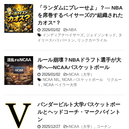
「ランダムにプレーせよ」？— NBA
を席巻するペイサーズの”組織された
カオス”？
2026/01/02
-
NBA
インディアナペイサーズ
,
ジェイソンキッド
,
タ
イリースハリバートン
,
リックカーライル
ルール崩壊？NBAドラフト選手が大
学へ―NCAAバスケットボール
2026/01/02
-
NCAA（大学）
NCAA NIL
,
NCAA バスケットボール リクルー
ト
,
NCAA ベイラー大学
バンダービルト大学バスケットボー
ルとヘッドコーチ・マークバイント
ン
2025/12/27
-
NCAA（大学）
,
コーチン