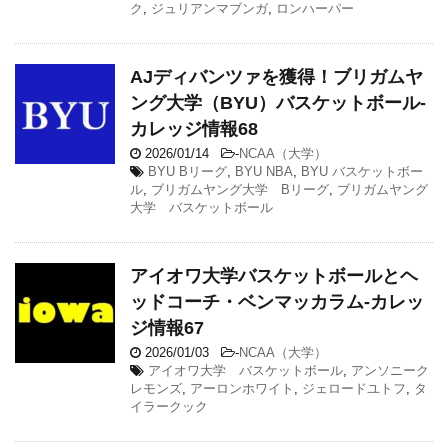
ク
,
ジュリアンマブンガ
,
ロンハーパー
AJディバンツァを獲得！ブリガムヤ
ング大学（BYU）バスケットボール-
カレッジ情報68
2026/01/14
-
NCAA（大学）
BYU Bリーグ
,
BYU NBA
,
BYU バスケットボー
ル
,
ブリガムヤング大学 Bリーグ
,
ブリガムヤング
大学 バスケットボール
アイオワ大学バスケットボールとヘ
ッドコーチ・ベンマッカラム-カレッ
ジ情報67
2026/01/03
-
NCAA（大学）
アイオワ大学 バスケットボール
,
アンソニーク
レモンズ
,
アーロンホワイト
,
ジェロードユトフ
,
タ
イラークック