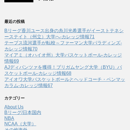
最近の投稿
Bリーグ香川ユース出身の糸川光希選手がイーストテネシ
ーステイト（州立）大学へ‐カレッジ情報71
テーブス流河選手が転校～ファーマン大学パラディンズ-
カレッジ情報70
マイアミ（オハイオ州）大学バスケットボール-カレッジ
情報69
AJディバンツァを獲得！ブリガムヤング大学（BYU）バ
スケットボール-カレッジ情報68
アイオワ大学バスケットボールとヘッドコーチ・ベンマッ
カラム-カレッジ情報67
カテゴリー
About Us
Bリーグ/日本国内
NBA
NCAA（大学）
その他海外