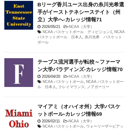
Bリーグ香川ユース出身の糸川光希選
手がイーストテネシーステイト（州
立）大学へ‐カレッジ情報71
2026/05/21
-
NCAA（大学）
NCAA バスケットボール ディビジョン1
,
NCAA
バスケットボール 日本人
,
糸川光希 バスケット
ボール
テーブス流河選手が転校～ファーマ
ン大学パラディンズ-カレッジ情報70
2026/04/20
-
NCAA（大学）
NCAA バスケットボール
,
NCAA バスケットボー
ル 日本人
,
クレイマウンス
,
ノアガーリー
マイアミ（オハイオ州）大学バスケ
ットボール-カレッジ情報69
2026/02/11
-
NCAA（大学）
NCAA バスケットボール
,
ウォーリーザービアッ