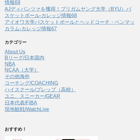
情報69
AJディバンツァを獲得！ブリガムヤング大学（BYU）バ
スケットボール-カレッジ情報68
アイオワ大学バスケットボールとヘッドコーチ・ベンマッ
カラム-カレッジ情報67
カテゴリー
About Us
Bリーグ/日本国内
NBA
NCAA（大学）
その他海外
コーチング/COACHING
ハイスクール/プレップ（高校）
ユニ、スニーカー/GEAR
日本代表/FIBA
現地観戦/WatchLive
おすすめ！