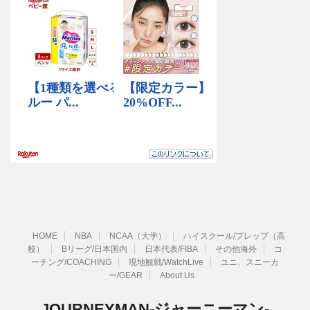
HOME
NBA
NCAA（大学）
ハイスクール/プレップ（高
校）
Bリーグ/日本国内
日本代表/FIBA
その他海外
コ
ーチング/COACHING
現地観戦/WatchLive
ユニ、スニーカ
ー/GEAR
About Us
JOURNEYMAN-ジャーニーマン-