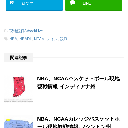
B!
はてブ
LINE
-
現地観戦/WatchLive
-
NBA
,
NBADL
,
NCAA
,
メイン
,
観戦
関連記事
NBA、NCAAバスケットボール現地
観戦情報-インディアナ州
NBA、NCAAカレッジバスケットボ
ール現地観戦情報-ワシントン州