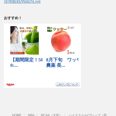
現地観戦/WatchLive
おすすめ！
HOME
NBA
NCAA（大学）
ハイスクール/プレップ（高