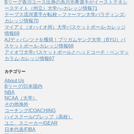
Bリーグ香川ユース出身の糸川光希選手がイーストテネシ
ーステイト（州立）大学へ‐カレッジ情報71
テーブス流河選手が転校～ファーマン大学パラディンズ-
カレッジ情報70
マイアミ（オハイオ州）大学バスケットボール-カレッジ
情報69
AJディバンツァを獲得！ブリガムヤング大学（BYU）バ
スケットボール-カレッジ情報68
アイオワ大学バスケットボールとヘッドコーチ・ベンマッ
カラム-カレッジ情報67
カテゴリー
About Us
Bリーグ/日本国内
NBA
NCAA（大学）
その他海外
コーチング/COACHING
ハイスクール/プレップ（高校）
ユニ、スニーカー/GEAR
日本代表/FIBA