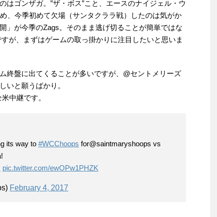
のはゴンザガ。”ザ・ボス”こと、エースのナイジェル・ウ
痛め、今季初めて欠場（サンタクララ戦）したのは気がか
開」が今季のZags。そのまま逃げ切ることが簡単ではな
ですが、まずはゲームの取っ掛かりに注目したいと思いま
ム終盤に出てくることが多いですが、@セントメリーズ
しいと願うばかり。
全米中継です。
g its way to
#WCChoops
for@saintmaryshoops vs
!
O
pic.twitter.com/ewOPw1PHZK
ps)
February 4, 2017