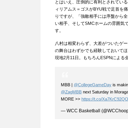
とはいえ、圧倒的に有利とされている
ィリアムス＝ゴスがBYU戦で足首を
りですが、「強敵相手には序盤から全
い相手、そしてSMCホームの雰囲気
す。
八村は相変わらず、大差がついたゲー
の舞台はわずかでも経験しておいてほ
現地2月11日。もちろんESPNによる
MBB |
@CollegeGameDay
is makin
@ZagMBB
next Saturday in Moraga
MORE >>
https://t.co/Xa7KrC92Q
— WCC Basketball (@WCChoo