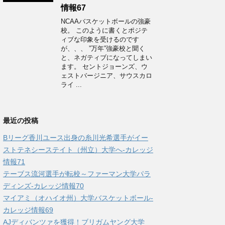
情報67
NCAAバスケットボールの強豪
校。 このように書くとポジテ
ィブな印象を受けるのです
が、、、 ”万年”強豪校と聞く
と、ネガティブになってしまい
ます。 セントジョーンズ、ウ
ェストバージニア、サウスカロ
ライ ...
最近の投稿
Bリーグ香川ユース出身の糸川光希選手がイー
ストテネシーステイト（州立）大学へ‐カレッジ
情報71
テーブス流河選手が転校～ファーマン大学パラ
ディンズ-カレッジ情報70
マイアミ（オハイオ州）大学バスケットボール-
カレッジ情報69
AJディバンツァを獲得！ブリガムヤング大学