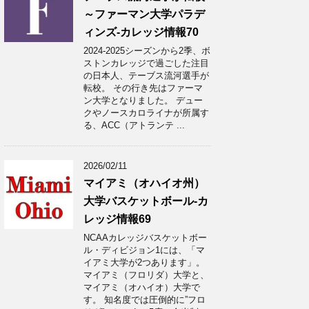
～ファーマン大学パラデ
ィンズ-カレッジ情報70
2024-2025シーズンから2季、ボ
ストンカレッジで過ごした注目
の日本人、テーブス流河選手が
転校。 その行き先はファーマ
ン大学となりました。 デュー
クやノースカロライナが所属す
る、ACC（アトランテ ...
2026/02/11
マイアミ（オハイオ州）
大学バスケットボール-カ
レッジ情報69
NCAAカレッジバスケットボー
ル・ディビジョン1には、「マ
イアミ大学が2つあります」。
マイアミ（フロリダ）大学と、
マイアミ（オハイオ）大学で
す。 知名度では圧倒的に”フロ