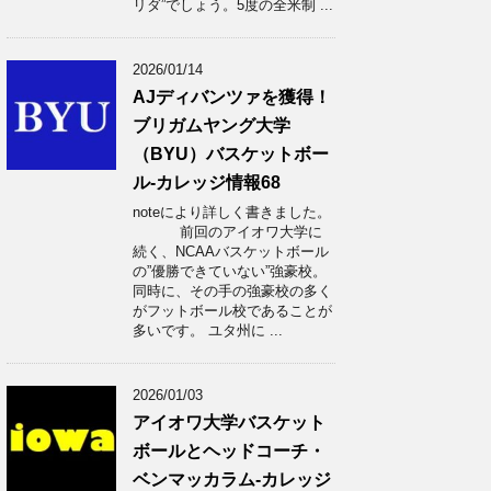
リダ”でしょう。5度の全米制 ...
2026/01/14
AJディバンツァを獲得！
ブリガムヤング大学
（BYU）バスケットボー
ル-カレッジ情報68
noteにより詳しく書きました。
前回のアイオワ大学に
続く、NCAAバスケットボール
の”優勝できていない”強豪校。
同時に、その手の強豪校の多く
がフットボール校であることが
多いです。 ユタ州に ...
2026/01/03
アイオワ大学バスケット
ボールとヘッドコーチ・
ベンマッカラム-カレッジ