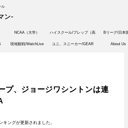
ール
マン-
NCAA（大学）
ハイスクール/プレップ（高
Bリーグ/日本
G
現地観戦/WatchLive
ユニ、スニーカー/GEAR
校）
About Us
ープ、ジョージワシントンは連
A
ランキングが更新されました。