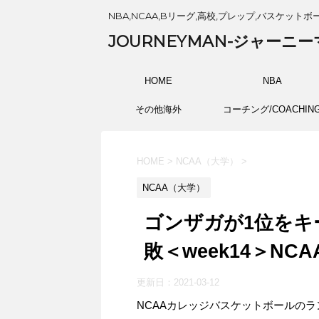
NBA,NCAA,Bリーグ,高校,プレップ,バスケットボ
JOURNEYMAN-ジャーニー
HOME
NBA
その他海外
コーチング/COACHIN
HOME
>
NCAA（大学）
>
NCAA（大学）
ゴンザガが1位をキ
敗＜week14＞NCA
更新日：
2021-03-12
NCAAカレッジバスケットボールの