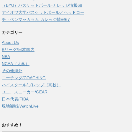
（BYU）バスケットボール-カレッジ情報68
アイオワ大学バスケットボールとヘッドコー
チ・ベンマッカラム-カレッジ情報67
カテゴリー
About Us
Bリーグ/日本国内
NBA
NCAA（大学）
その他海外
コーチング/COACHING
ハイスクール/プレップ（高校）
ユニ、スニーカー/GEAR
日本代表/FIBA
現地観戦/WatchLive
おすすめ！