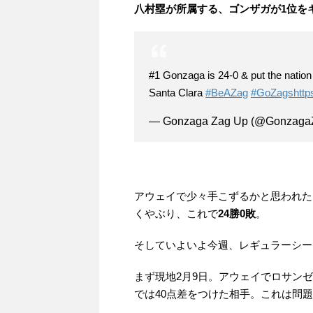
八村塁が所属する、ゴンザガが1位を
#1 Gonzaga is 24-0 & put the nation
Santa Clara
#BeAZag
#GoZags
http
— Gonzaga Zag Up (@Gonzag
アウェイで少々手こずるかと思われた
くやぶり、これで
24勝0敗
。
そしていよいよ今週、レギュラーシー
まず現地2月9日。アウェイでロサン
では40点差をつけた相手。これは問