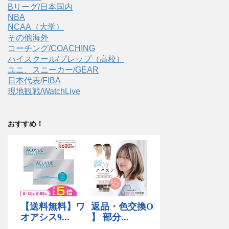
Bリーグ/日本国内
NBA
NCAA（大学）
その他海外
コーチング/COACHING
ハイスクール/プレップ（高校）
ユニ、スニーカー/GEAR
日本代表/FIBA
現地観戦/WatchLive
おすすめ！