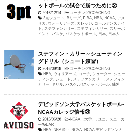
ットボールの試合で勝つために②
2016/12/14
-
コーチング/COACHING
3点シュート
,
Bリーグ
,
FIBA
,
NBA
,
NCAA
,
アメ
リカ
,
ウォーリアーズ
,
カレッジ
,
ゴールデンステイ
ト
,
ステファンカリー
,
ステフィンカリー
,
スリーポ
イント
,
バスケ
,
バスケットボール
,
日本
,
日本人
ステフィン・カリー～シューティン
グドリル（シュート練習）
2016/09/18
-
コーチング/COACHING
NBA
,
ウォリアーズ
,
コーチ
,
シューター
,
シュー
ティング
,
シュート
,
ステファンカリー
,
ステフィン
カリー
,
ドリル
,
バスケ
,
バスケットボール
,
練習
デビッドソン大学バスケットボール-
NCAAカレッジ情報③
2015/06/28
-
NCAA（大学）
,
ユニ、スニーカ
ー/GEAR
NBA
,
NBA選手
,
NCAA
,
NCAA デビッドソン大