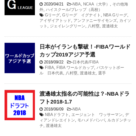
2020/04/21
-
NBA
,
NCAA（大学）
,
その他海
外
,
ハイスクール/プレップ（高校）
Gリーグ
,
Gリーグ イグナイト
,
NBA Gリーグ
,
アイザイアトッド
,
アンファニーサイモンズ
,
カイソ
ット
,
ジェイレングリーン
,
八村塁
,
渡邊雄太
日本がイランも撃破！-FIBAワールド
カップ2019アジア予選
2018/09/22
-
日本代表/FIBA
FIBA
,
FIBA ワールドカップ
,
バスケットボー
ル 日本代表
,
八村塁
,
渡邊雄太
,
選手
渡邊雄太指名の可能性は？-NBAドラ
フト2018-1.7
2018/06/09
-
NBA
NBAドラフト
,
エージェント ワッサーマン
,
デ
ィアンドレエイトン
,
モハメドバンバ
,
ルカドンチッ
チ
,
渡邊雄太