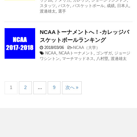
ック10
,
アメリカ
,
カレッジ
,
ジョージワシントン
,
スタッツ
,
バスケ
,
バスケットボール
,
成績
,
日本人
,
渡邊雄太
,
選手
NCAAトーナメントへ！-カレッジバ
スケットボールランキング
2018/03/06
-
NCAA（大学）
NCAA
,
NCAAトーナメント
,
ゴンザガ
,
ジョージ
ワシントン
,
マーチマッドネス
,
八村塁
,
渡邊雄太
1
2
…
9
次へ »