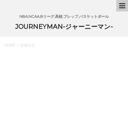
NBA,NCAA,Bリーグ,高校,プレップ,バスケットボール
JOURNEYMAN-ジャーニーマン-
HOME
>
渡邊雄太