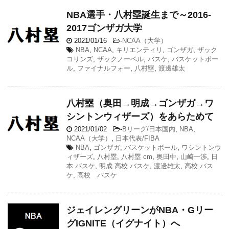
NBA選手・八村塁誕生まで～2016-
2017ゴンザガ大学
2021/01/16
-
NCAA（大学）
NBA
,
NCAA
,
キリエンティリ
,
ゴンザガ
,
ザック
コリンズ
,
ザックノーベル
,
バスケ
,
バスケットボー
ル
,
ファイナルフォー
,
八村塁
,
渡邊雄太
八村塁（奥田→明成→ゴンザガ→ワ
シントンウィザーズ）をあらためて
2021/01/02
-
Bリーグ/日本国内
,
NBA
,
NCAA（大学）
,
日本代表/FIBA
NBA
,
ゴンザガ
,
バスケットボール
,
ワシントンウ
ィザーズ
,
八村塁
,
八村塁 cm
,
奥田中
,
山崎一渉
,
日
本 バスケ
,
明成 高校 バスケ
,
渡邊雄太
,
高校 バス
ケ
,
高校 バスケ
ジェイレングリーンがNBA・Gリー
グIGNITE（イグナイト）へ