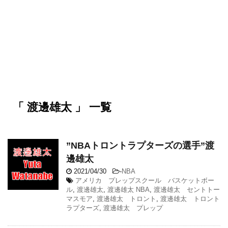
「 渡邊雄太 」 一覧
”NBAトロントラプターズの選手”渡
邊雄太
2021/04/30
-
NBA
アメリカ プレップスクール バスケットボー
ル
,
渡邊雄太
,
渡邊雄太 NBA
,
渡邊雄太 セントトー
マスモア
,
渡邊雄太 トロント
,
渡邊雄太 トロント
ラプターズ
,
渡邊雄太 プレップ