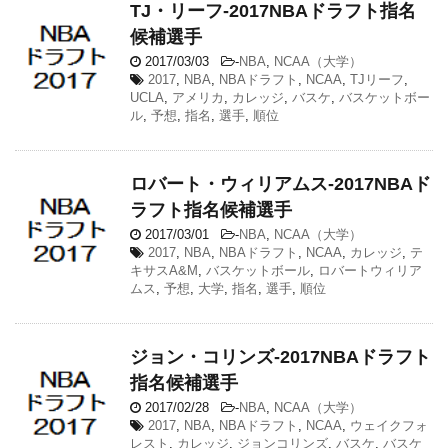
TJ・リーフ-2017NBAドラフト指名
候補選手
2017/03/03
-
NBA
,
NCAA（大学）
2017
,
NBA
,
NBAドラフト
,
NCAA
,
TJリーフ
,
UCLA
,
アメリカ
,
カレッジ
,
バスケ
,
バスケットボー
ル
,
予想
,
指名
,
選手
,
順位
ロバート・ウィリアムス-2017NBAド
ラフト指名候補選手
2017/03/01
-
NBA
,
NCAA（大学）
2017
,
NBA
,
NBAドラフト
,
NCAA
,
カレッジ
,
テ
キサスA&M
,
バスケットボール
,
ロバートウィリア
ムス
,
予想
,
大学
,
指名
,
選手
,
順位
ジョン・コリンズ-2017NBAドラフト
指名候補選手
2017/02/28
-
NBA
,
NCAA（大学）
2017
,
NBA
,
NBAドラフト
,
NCAA
,
ウェイクフォ
レスト
,
カレッジ
,
ジョンコリンズ
,
バスケ
,
バスケ