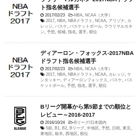
ト指名候補選手
2017/02/23
-
NBA
,
NCAA（大学）
2017
,
NBA
,
NBAドラフト
,
NCAA
,
アリゾナ
,
カ
レッジ
,
バスケ
,
バスケットボール
,
ラウリマルカネ
ン
,
予想
,
候補
,
指名
,
選手
,
順位
ディアーロン・フォックス-2017NBA
ドラフト指名候補選手
2017/02/23
-
NBA
,
NCAA（大学）
2017
,
NBA
,
NBAドラフト
,
NCAA
,
カレッジ
,
ケ
ンタッキー
,
ディアーロンフォックス
,
バスケ
,
バス
ケットボール
,
予想
,
指名
,
選手
,
順位
Bリーグ開幕から第5節までの順位と
レビュー～2016-2017
2016/10/24
-
Bリーグ/日本国内
5節
,
B1
,
B2
,
Bリーグ
,
中地区
,
予想
,
日程
,
東京
,
東地区
,
栃木
,
西地区
,
順位