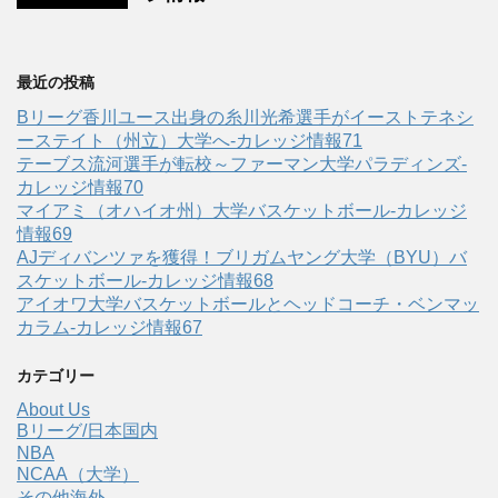
最近の投稿
Bリーグ香川ユース出身の糸川光希選手がイーストテネシ
ーステイト（州立）大学へ‐カレッジ情報71
テーブス流河選手が転校～ファーマン大学パラディンズ-
カレッジ情報70
マイアミ（オハイオ州）大学バスケットボール-カレッジ
情報69
AJディバンツァを獲得！ブリガムヤング大学（BYU）バ
スケットボール-カレッジ情報68
アイオワ大学バスケットボールとヘッドコーチ・ベンマッ
カラム-カレッジ情報67
カテゴリー
About Us
Bリーグ/日本国内
NBA
NCAA（大学）
その他海外