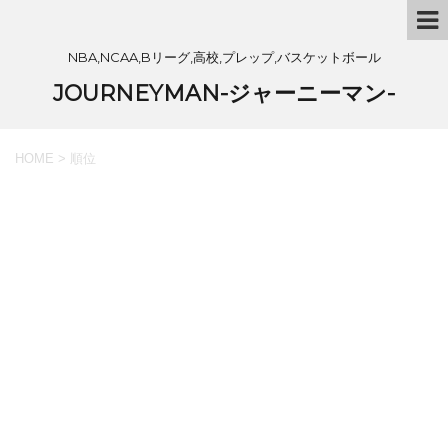
NBA,NCAA,Bリーグ,高校,プレップ,バスケットボール
JOURNEYMAN-ジャーニーマン-
HOME
>
順位