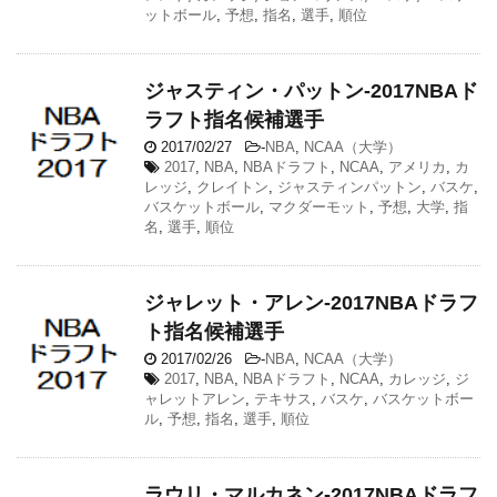
ットボール
,
予想
,
指名
,
選手
,
順位
ジャスティン・パットン-2017NBAド
ラフト指名候補選手
2017/02/27
-
NBA
,
NCAA（大学）
2017
,
NBA
,
NBAドラフト
,
NCAA
,
アメリカ
,
カ
レッジ
,
クレイトン
,
ジャスティンパットン
,
バスケ
,
バスケットボール
,
マクダーモット
,
予想
,
大学
,
指
名
,
選手
,
順位
ジャレット・アレン-2017NBAドラフ
ト指名候補選手
2017/02/26
-
NBA
,
NCAA（大学）
2017
,
NBA
,
NBAドラフト
,
NCAA
,
カレッジ
,
ジ
ャレットアレン
,
テキサス
,
バスケ
,
バスケットボー
ル
,
予想
,
指名
,
選手
,
順位
ラウリ・マルカネン-2017NBAドラフ